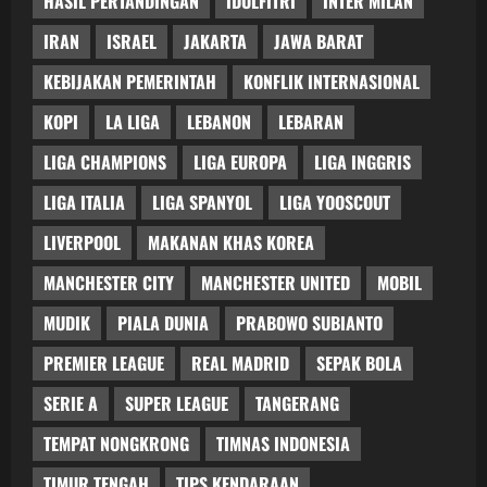
HASIL PERTANDINGAN
IDULFITRI
INTER MILAN
IRAN
ISRAEL
JAKARTA
JAWA BARAT
KEBIJAKAN PEMERINTAH
KONFLIK INTERNASIONAL
KOPI
LA LIGA
LEBANON
LEBARAN
LIGA CHAMPIONS
LIGA EUROPA
LIGA INGGRIS
LIGA ITALIA
LIGA SPANYOL
LIGA YOOSCOUT
LIVERPOOL
MAKANAN KHAS KOREA
MANCHESTER CITY
MANCHESTER UNITED
MOBIL
MUDIK
PIALA DUNIA
PRABOWO SUBIANTO
PREMIER LEAGUE
REAL MADRID
SEPAK BOLA
SERIE A
SUPER LEAGUE
TANGERANG
TEMPAT NONGKRONG
TIMNAS INDONESIA
TIMUR TENGAH
TIPS KENDARAAN