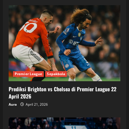
Premier League
Sepakbola
Prediksi Brighton vs Chelsea di Premier League 22
April 2026
Aura
April 21, 2026