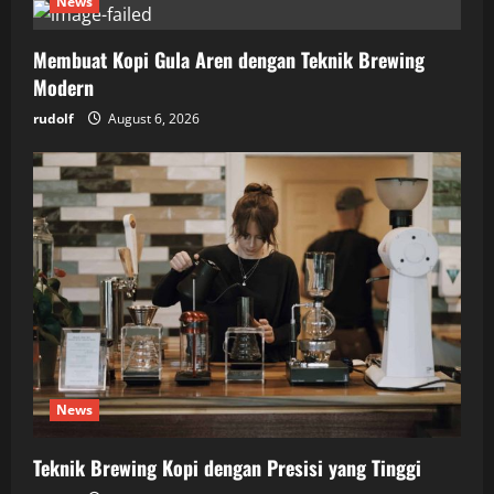
News
Membuat Kopi Gula Aren dengan Teknik Brewing
Modern
rudolf
August 6, 2026
News
Teknik Brewing Kopi dengan Presisi yang Tinggi