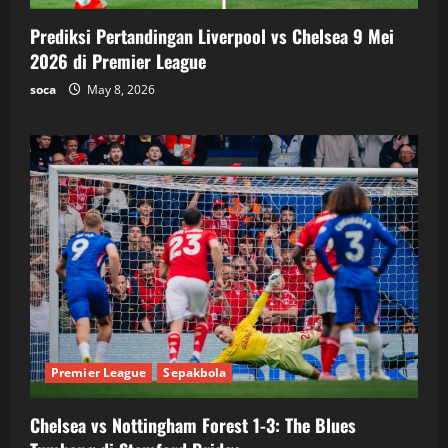
Prediksi Pertandingan Liverpool vs Chelsea 9 Mei
2026 di Premier League
soca
May 8, 2026
Premier League
Sepakbola
Chelsea vs Nottingham Forest 1-3: The Blues