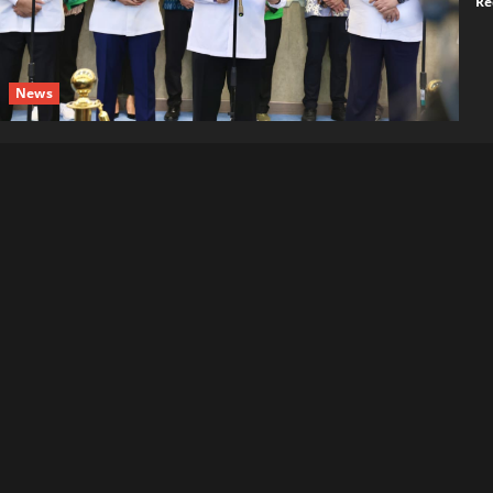
Re
News