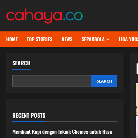
Skip
to
content
HOME
TOP STORIES
NEWS
SEPAKBOLA
LIGA YOO
SEARCH
SEARCH
RECENT POSTS
Membuat Kopi dengan Teknik Chemex untuk Rasa