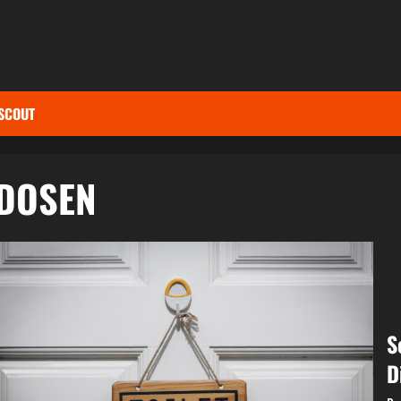
SCOUT
DOSEN
S
D