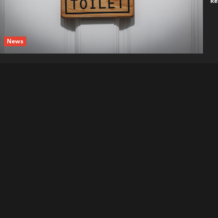
Re
News