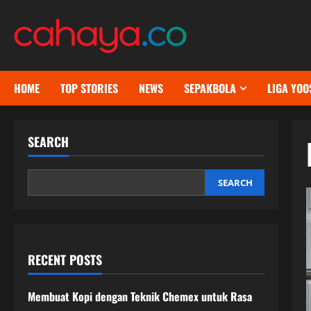
Skip
to
content
HOME
TOP STORIES
NEWS
SEPAKBOLA
LIGA YOO
SEARCH
SEARCH
RECENT POSTS
Membuat Kopi dengan Teknik Chemex untuk Rasa