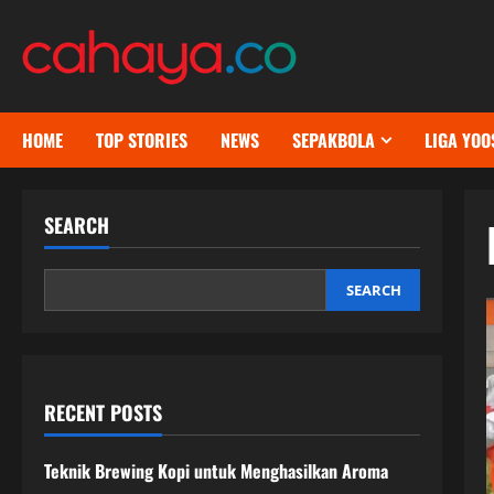
Skip
to
content
HOME
TOP STORIES
NEWS
SEPAKBOLA
LIGA YOO
SEARCH
SEARCH
RECENT POSTS
Teknik Brewing Kopi untuk Menghasilkan Aroma