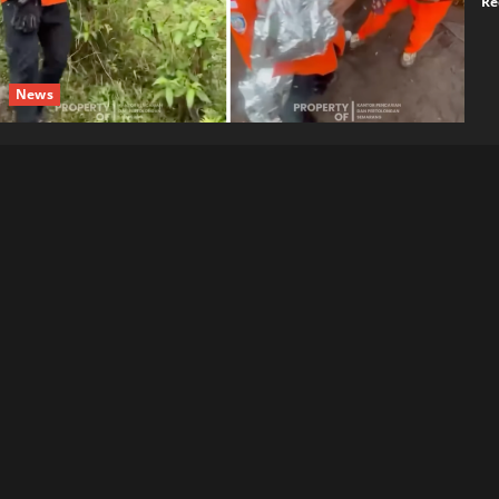
Re
News