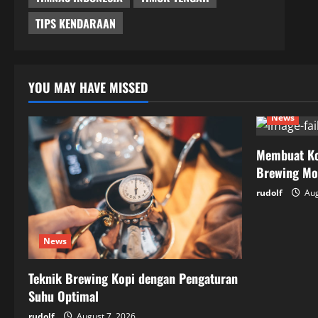
TIPS KENDARAAN
YOU MAY HAVE MISSED
News
Membuat Ko
Brewing Mo
rudolf
Aug
News
Teknik Brewing Kopi dengan Pengaturan
Suhu Optimal
rudolf
August 7, 2026