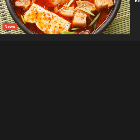
Re
News