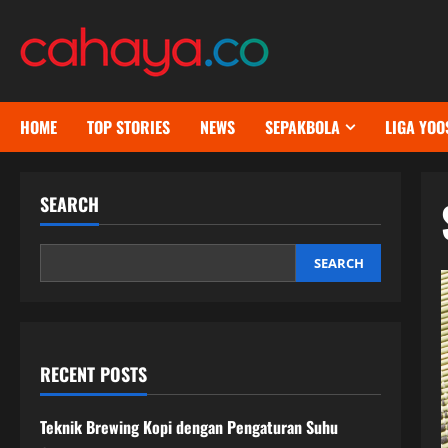
Skip
to
content
HOME
TOP STORIES
NEWS
SEPAKBOLA
LIGA YOO
SEARCH
SEARCH
RECENT POSTS
Teknik Brewing Kopi dengan Pengaturan Suhu