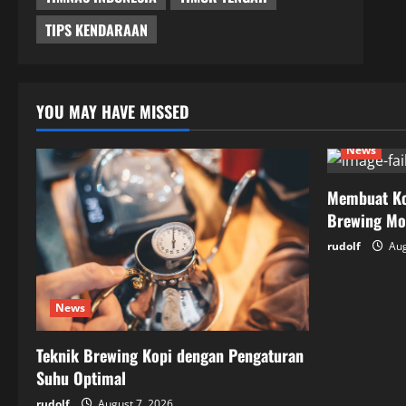
TIPS KENDARAAN
YOU MAY HAVE MISSED
News
Membuat Ko
Brewing Mo
rudolf
Aug
News
Teknik Brewing Kopi dengan Pengaturan
Suhu Optimal
rudolf
August 7, 2026