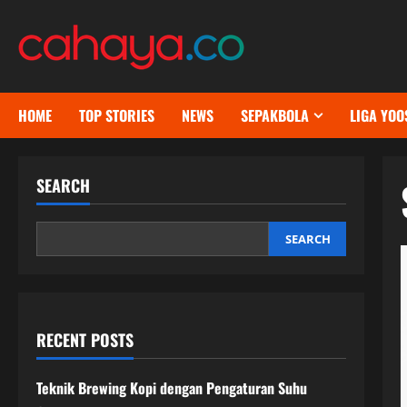
Skip
to
content
HOME
TOP STORIES
NEWS
SEPAKBOLA
LIGA YOO
SEARCH
SEARCH
RECENT POSTS
Teknik Brewing Kopi dengan Pengaturan Suhu