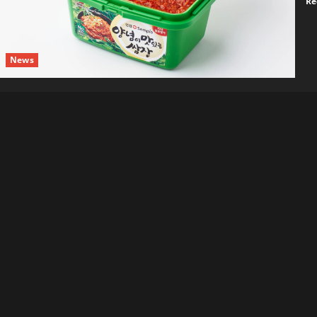
Re
News