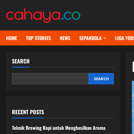
Skip
to
content
HOME
TOP STORIES
NEWS
SEPAKBOLA
LIGA YOO
SEARCH
SEARCH
RECENT POSTS
Teknik Brewing Kopi untuk Menghasilkan Aroma