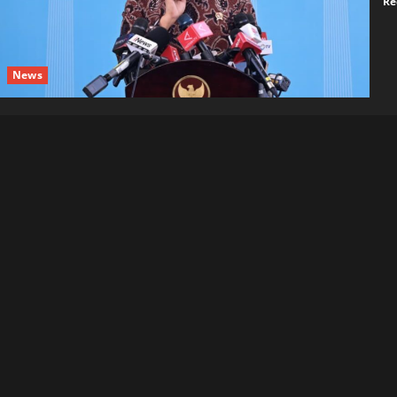
Re
News