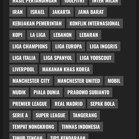
HASIL PERTANDINGAN
IDULFITRI
INTER MILAN
IRAN
ISRAEL
JAKARTA
JAWA BARAT
KEBIJAKAN PEMERINTAH
KONFLIK INTERNASIONAL
KOPI
LA LIGA
LEBANON
LEBARAN
LIGA CHAMPIONS
LIGA EUROPA
LIGA INGGRIS
LIGA ITALIA
LIGA SPANYOL
LIGA YOOSCOUT
LIVERPOOL
MAKANAN KHAS KOREA
MANCHESTER CITY
MANCHESTER UNITED
MOBIL
MUDIK
PIALA DUNIA
PRABOWO SUBIANTO
PREMIER LEAGUE
REAL MADRID
SEPAK BOLA
SERIE A
SUPER LEAGUE
TANGERANG
TEMPAT NONGKRONG
TIMNAS INDONESIA
TIMUR TENGAH
TIPS KENDARAAN