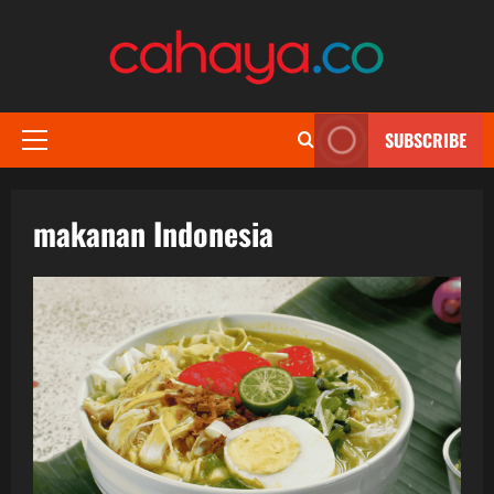
Skip
to
content
SUBSCRIBE
Primary
Menu
makanan Indonesia