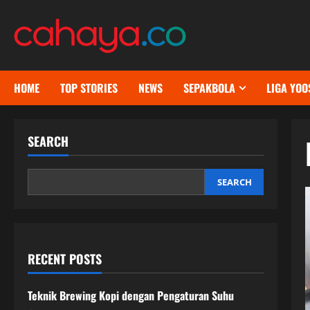
Skip
to
content
HOME
TOP STORIES
NEWS
SEPAKBOLA
LIGA YOO
SEARCH
SEARCH
RECENT POSTS
Teknik Brewing Kopi dengan Pengaturan Suhu