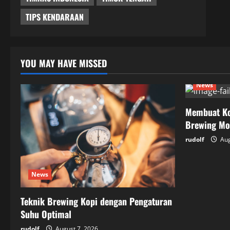
TIPS KENDARAAN
YOU MAY HAVE MISSED
News
Membuat Ko
Brewing Mo
rudolf
Aug
News
Teknik Brewing Kopi dengan Pengaturan
Suhu Optimal
rudolf
August 7, 2026