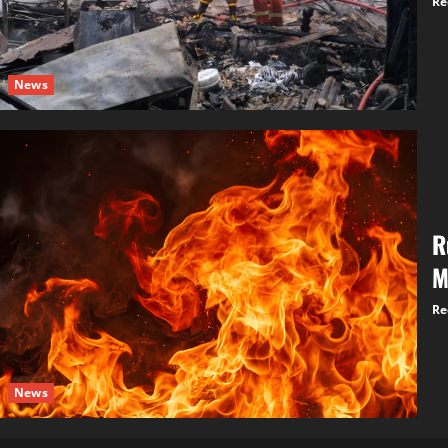
Re
News
R
M
Re
News