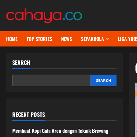
Skip
to
content
HOME
TOP STORIES
NEWS
SEPAKBOLA
LIGA YOO
SEARCH
SEARCH
RECENT POSTS
Membuat Kopi Gula Aren dengan Teknik Brewing