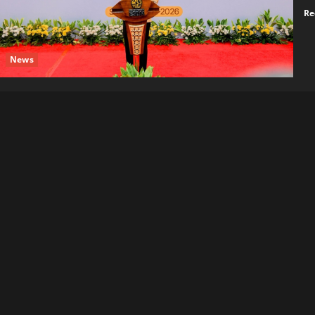
Re
News