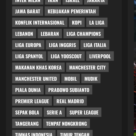
JAWA BARAT
KEBIJAKAN PEMERINTAH
KONFLIK INTERNASIONAL
KOPI
LA LIGA
LEBANON
LEBARAN
LIGA CHAMPIONS
LIGA EUROPA
LIGA INGGRIS
LIGA ITALIA
LIGA SPANYOL
LIGA YOOSCOUT
LIVERPOOL
MAKANAN KHAS KOREA
MANCHESTER CITY
MANCHESTER UNITED
MOBIL
MUDIK
PIALA DUNIA
PRABOWO SUBIANTO
PREMIER LEAGUE
REAL MADRID
SEPAK BOLA
SERIE A
SUPER LEAGUE
TANGERANG
TEMPAT NONGKRONG
TIMNAS INDONESIA
TIMUR TENGAH