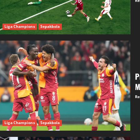
Re
Liga Champions
Sepakbola
P
M
Re
Liga Champions
Sepakbola