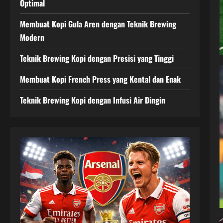
Optimal
Membuat Kopi Gula Aren dengan Teknik Brewing
Modern
Teknik Brewing Kopi dengan Presisi yang Tinggi
Membuat Kopi French Press yang Kental dan Enak
Teknik Brewing Kopi dengan Infusi Air Dingin