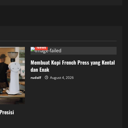
News
Membuat Kopi French Press yang Kental
dan Enak
rudolf
August 4, 2026
Presisi