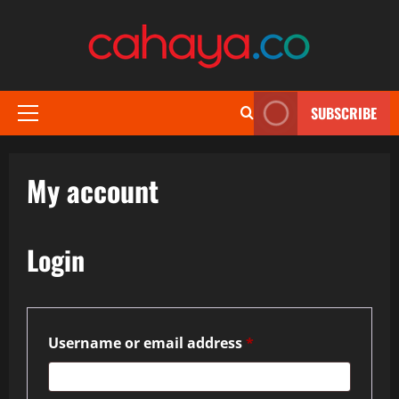
Skip
to
content
SUBSCRIBE
Primary
Menu
My account
Login
Required
Username or email address
*