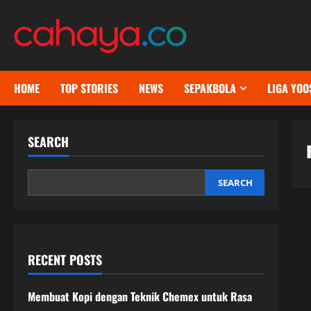
Skip
to
content
HOME
TOP STORIES
NEWS
SEPAKBOLA
LIGA YOO
SEARCH
SEARCH
RECENT POSTS
Membuat Kopi dengan Teknik Chemex untuk Rasa