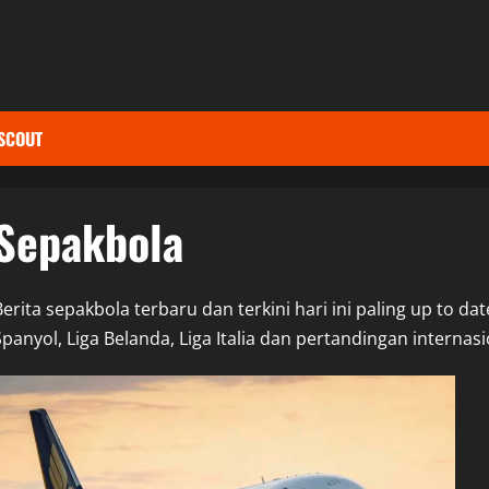
SCOUT
Sepakbola
Berita sepakbola terbaru dan terkini hari ini paling up to date
Spanyol, Liga Belanda, Liga Italia dan pertandingan internas