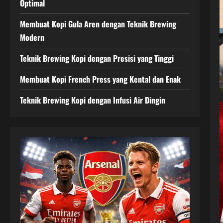
Optimal
Membuat Kopi Gula Aren dengan Teknik Brewing
Modern
Teknik Brewing Kopi dengan Presisi yang Tinggi
Membuat Kopi French Press yang Kental dan Enak
Teknik Brewing Kopi dengan Infusi Air Dingin