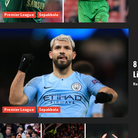
Premier League
Sepakbola
8
L
Re
Premier League
Sepakbola