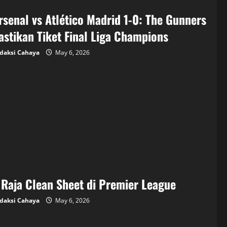
rsenal vs Atlético Madrid 1-0: The Gunners
astikan Tiket Final Liga Champions
daksi Cahaya
May 6, 2026
 Raja Clean Sheet di Premier League
daksi Cahaya
May 6, 2026