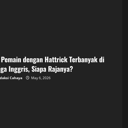
 Pemain dengan Hattrick Terbanyak di
iga Inggris, Siapa Rajanya?
daksi Cahaya
May 6, 2026