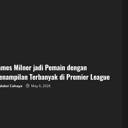
ames Milner jadi Pemain dengan
enampilan Terbanyak di Premier League
daksi Cahaya
May 6, 2026