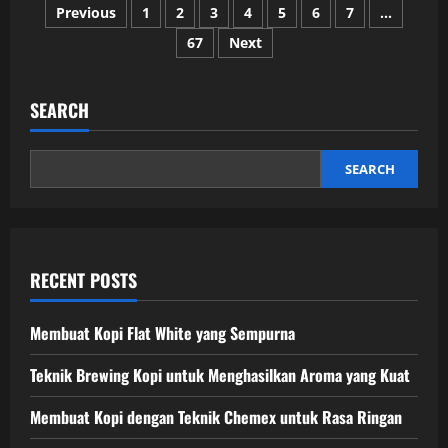
Posts
Previous
1
2
3
4
5
6
7
…
67
Next
pagination
SEARCH
SEARCH
RECENT POSTS
Membuat Kopi Flat White yang Sempurna
Teknik Brewing Kopi untuk Menghasilkan Aroma yang Kuat
Membuat Kopi dengan Teknik Chemex untuk Rasa Ringan