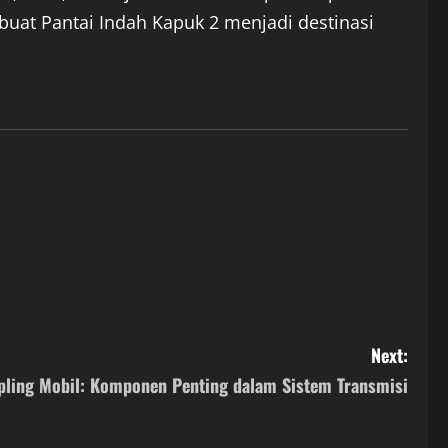
uat Pantai Indah Kapuk 2 menjadi destinasi
Next:
pling Mobil: Komponen Penting dalam Sistem Transmisi