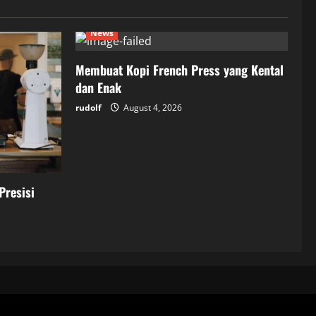
News
Membuat Kopi French Press yang Kental
dan Enak
rudolf
August 4, 2026
Presisi