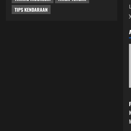
TIPS KENDARAAN