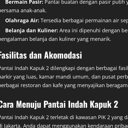
Bermain Pasir:
Pantai buatan dengan pasir putih 
bersama anak-anak.
Olahraga Air:
Tersedia berbagai permainan air se
Belanja dan Kuliner:
Area ini dipenuhi dengan b
pengalaman belanja dan kuliner yang menarik.
Fasilitas dan Akomodasi
Pantai Indah Kapuk 2 dilengkapi dengan berbagai fas
parkir yang luas, kamar mandi umum, dan pusat per
berbagai restoran dan kafe yang menyajikan beraga
Cara Menuju Pantai Indah Kapuk 2
Pantai Indah Kapuk 2 terletak di kawasan PIK 2 yang 
di Jakarta. Anda dapat menggunakan kendaraan pribadi