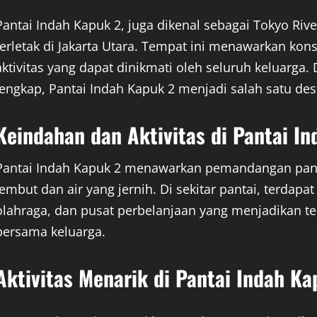
Pantai Indah Kapuk 2, juga dikenal sebagai Tokyo Riv
terletak di Jakarta Utara. Tempat ini menawarkan kon
aktivitas yang dapat dinikmati oleh seluruh keluarga.
lengkap, Pantai Indah Kapuk 2 menjadi salah satu destin
Keindahan dan Aktivitas di Pantai I
Pantai Indah Kapuk 2 menawarkan pemandangan panta
lembut dan air yang jernih. Di sekitar pantai, terdapa
olahraga, dan pusat perbelanjaan yang menjadikan t
bersama keluarga.
Aktivitas Menarik di Pantai Indah Ka