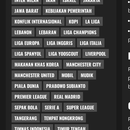
JAWA BARAT
KEBIJAKAN PEMERINTAH
KONFLIK INTERNASIONAL
KOPI
LA LIGA
LEBANON
LEBARAN
LIGA CHAMPIONS
LIGA EUROPA
LIGA INGGRIS
LIGA ITALIA
LIGA SPANYOL
LIGA YOOSCOUT
LIVERPOOL
MAKANAN KHAS KOREA
MANCHESTER CITY
MANCHESTER UNITED
MOBIL
MUDIK
PIALA DUNIA
PRABOWO SUBIANTO
PREMIER LEAGUE
REAL MADRID
SEPAK BOLA
SERIE A
SUPER LEAGUE
TANGERANG
TEMPAT NONGKRONG
TIMNAS INDONESIA
TIMUR TENGAH