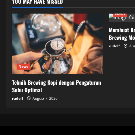
YOU MAY HAVE MISSED
News
Membuat Ko
Brewing Mo
rudolf
Aug
News
Teknik Brewing Kopi dengan Pengaturan
Suhu Optimal
rudolf
August 7, 2026