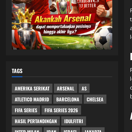
TAGS
AMERIKA SERIKAT
ARSENAL
AS
ATLETICO MADRID
BARCELONA
CHELSEA
FIFA SERIES
FIFA SERIES 2026
HASIL PERTANDINGAN
IDULFITRI
INTER MILAN
IRAN
ISRAEL
JAKARTA