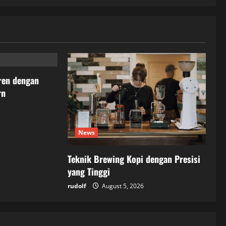
ren dengan
rn
News
Teknik Brewing Kopi dengan Presisi
yang Tinggi
rudolf
August 5, 2026