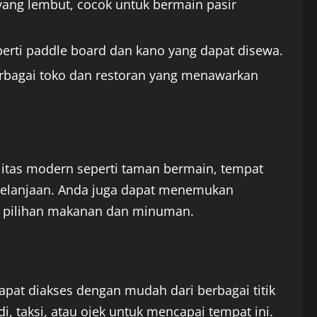
yang lembut, cocok untuk bermain pasir
perti paddle board dan kano yang dapat disewa.
erbagai toko dan restoran yang menawarkan
ilitas modern seperti taman bermain, tempat
belanjaan. Anda juga dapat menemukan
m pilihan makanan dan minuman.
dapat diakses dengan mudah dari berbagai titik
, taksi, atau ojek untuk mencapai tempat ini.