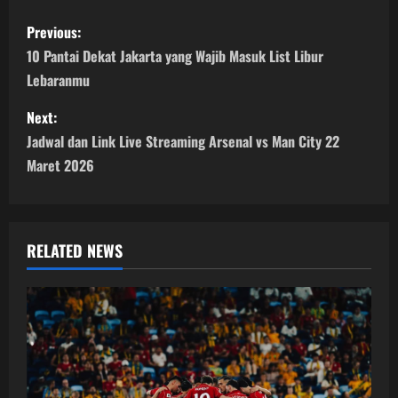
P
Previous:
o
10 Pantai Dekat Jakarta yang Wajib Masuk List Libur
Lebaranmu
s
Next:
t
Jadwal dan Link Live Streaming Arsenal vs Man City 22
n
Maret 2026
a
v
RELATED NEWS
i
g
a
t