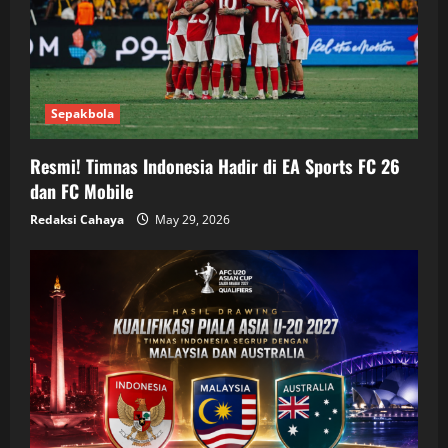
i
o
n
Sepakbola
Resmi! Timnas Indonesia Hadir di EA Sports FC 26
dan FC Mobile
Redaksi Cahaya
May 29, 2026