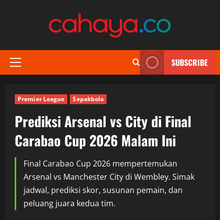
Skip
to
content
SUBSCRIBE
Primary
Menu
Premier League
Sepakbola
Prediksi Arsenal vs City di Final
Carabao Cup 2026 Malam Ini
Final Carabao Cup 2026 mempertemukan
Arsenal vs Manchester City di Wembley. Simak
jadwal, prediksi skor, susunan pemain, dan
peluang juara kedua tim.