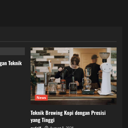
gan Teknik
News
Teknik Brewing Kopi dengan Presisi
yang Tinggi
rudolf
August 5, 2026