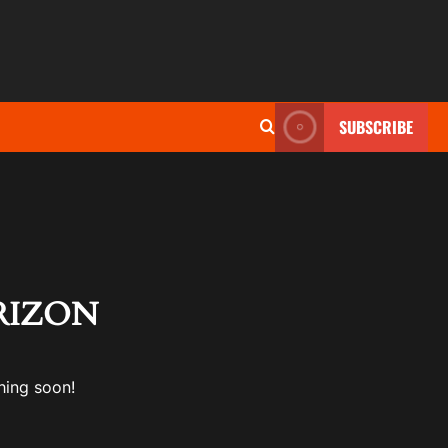
SUBSCRIBE
RIZON
hing soon!