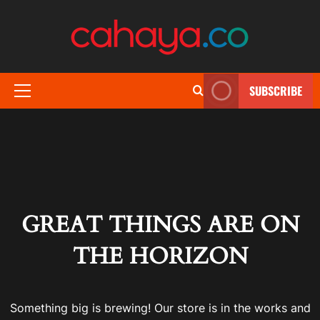
Skip
to
content
SUBSCRIBE
Primary
Menu
GREAT THINGS ARE ON
THE HORIZON
Something big is brewing! Our store is in the works and